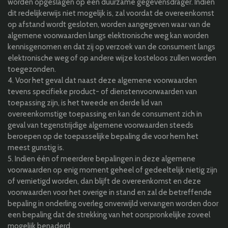
worden opgeslagen op een duurzame gegevensdrager. Indien
dit redelijkerwijs niet mogelijk is, zal voordat de overeenkomst
op afstand wordt gesloten, worden aangegeven waar van de
algemene voorwaarden langs elektronische weg kan worden
kennisgenomen en dat zij op verzoek van de consument langs
elektronische weg of op andere wijze kosteloos zullen worden
toegezonden.
4. Voor het geval dat naast deze algemene voorwaarden
tevens specifieke product- of dienstenvoorwaarden van
toepassing zijn, is het tweede en derde lid van
overeenkomstige toepassing en kan de consument zich in
geval van tegenstrijdige algemene voorwaarden steeds
beroepen op de toepasselijke bepaling die voor hem het
meest gunstig is.
5. Indien één of meerdere bepalingen in deze algemene
voorwaarden op enig moment geheel of gedeeltelijk nietig zijn
of vernietigd worden, dan blijft de overeenkomst en deze
voorwaarden voor het overige in stand en zal de betreffende
bepaling in onderling overleg onverwijld vervangen worden door
een bepaling dat de strekking van het oorspronkelijke zoveel
mogelijk benaderd.