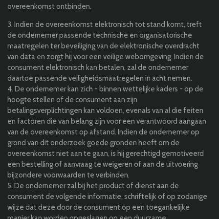
overeenkomst ontbinden.
3. Indien de overeenkomst elektronisch tot stand komt, treft
de ondernemer passende technische en organisatorische
maatregelen ter beveiliging van de elektronische overdracht
van data en zorgt hij voor een veilige webomgeving. Indien de
consument elektronisch kan betalen, zal de ondernemer
daartoe passende veiligheidsmaatregelen in acht nemen.
4. De ondernemer kan zich - binnen wettelijke kaders - op de
hoogte stellen of de consument aan zijn
betalingsverplichtingen kan voldoen, evenals van al die feiten
en factoren die van belang zijn voor een verantwoord aangaan
van de overeenkomst op afstand. Indien de ondernemer op
grond van dit onderzoek goede gronden heeft om de
overeenkomst niet aan te gaan, is hij gerechtigd gemotiveerd
een bestelling of aanvraag te weigeren of aan de uitvoering
bijzondere voorwaarden te verbinden.
5. De ondernemer zal bij het product of dienst aan de
consument de volgende informatie, schriftelijk of op zodanige
wijze dat deze door de consument op een toegankelijke
manier kan worden opgeslagen op een duurzame