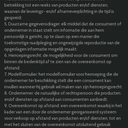
betrekking tot een reeks van producten en/of diensten,
waarvan de leverings- en/of afnameverplichting in de tijd is
gespreid;
5.
Duurzame gegevensdrager:
elk middel dat de consument of
ondernemer in staat stelt om informatie die aan hem
persoonlijk is gericht, op te slaan op een manier die
toekomstige raadpleging en ongewijzigde reproductie van de
opgeslagen informatie mogelijk maakt.
6.
Herroepingsrecht:
de mogelijkheid voor de consument om
binnen de bedenktijd af te zien van de overeenkomst op
afstand;
7.
Modelformulier:
het modelformulier voor herroeping die de
ondernemer ter beschikking stelt die een consument kan
invullen wanneer hij gebruik wil maken van zijn herroepingsrecht.
8.
Ondernemer:
de natuurlijke of rechtspersoon die producten
en/of diensten op afstand aan consumenten aanbiedt;
9.
Overeenkomst op afstand:
een overeenkomst waarbij in het
kader van een door de ondernemer georganiseerd systeem
voor verkoop op afstand van producten en/of diensten, tot en
met het sluiten van de overeenkomst uitsluitend gebruik