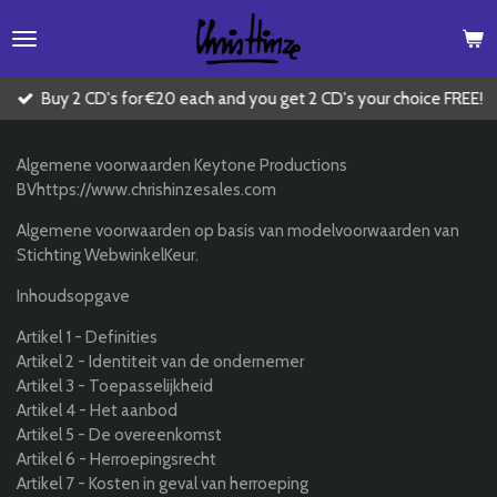
Skip
to
main
content
Buy 2 CD's for €20 each and you get 2 CD's your choice FREE!
Algemene voorwaarden Keytone Productions
BV
https://www.chrishinzesales.com
Algemene voorwaarden op basis van modelvoorwaarden van
Stichting WebwinkelKeur.
Inhoudsopgave
Artikel 1 - Definities
Artikel 2 - Identiteit van de ondernemer
Artikel 3 - Toepasselijkheid
Artikel 4 - Het aanbod
Artikel 5 - De overeenkomst
Artikel 6 - Herroepingsrecht
Artikel 7 - Kosten in geval van herroeping